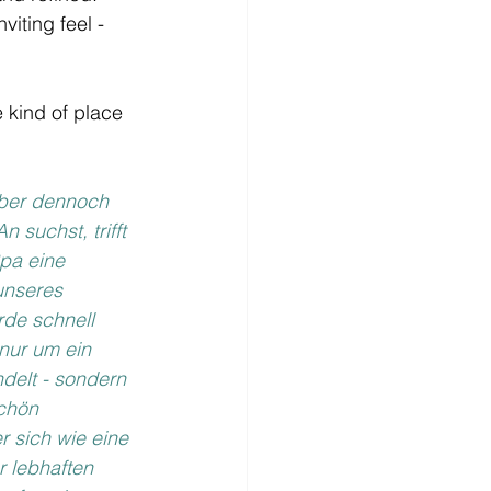
viting feel - 
e kind of place 
aber dennoch 
 suchst, trifft 
pa eine 
unseres 
de schnell 
 nur um ein 
delt - sondern 
chön 
r sich wie eine 
 lebhaften 