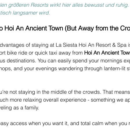
n größeren Resorts wirkt hier alles bewusst und ruhig. E
isch langsamer wird.
to Hoi An Ancient Town (But Away from the Cr
dvantages of staying at La Siesta Hoi An Resort & Spa is 
hort bike ride or quick taxi away from 
Hoi An Ancient Tow
s destinations. You can easily spend your mornings exp
shops, and your evenings wandering through lantern-lit s
u’re not staying in the middle of the crowds. That means
uch more relaxing overall experience - something we a
ling as a family.
: easy access when you want it, and total calm when you r