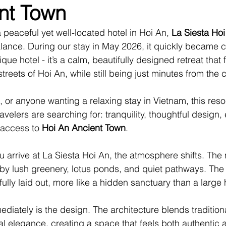
nt Town
ANCE
GERMANY
GOLD COAST
HAMBURG
 a peaceful yet well-located hotel in Hoi An, 
La Siesta Hoi
alance. During our stay in May 2026, it quickly became cle
ique hotel - it’s a calm, beautifully designed retreat that 
reets of Hoi An, while still being just minutes from the c
, or anyone wanting a relaxing stay in Vietnam, this resor
velers are searching for: tranquility, thoughtful design, 
access to 
Hoi An Ancient Town
.
arrive at La Siesta Hoi An, the atmosphere shifts. The n
 by lush greenery, lotus ponds, and quiet pathways. The r
ully laid out, more like a hidden sanctuary than a large 
diately is the design. The architecture blends traditio
al elegance, creating a space that feels both authentic a