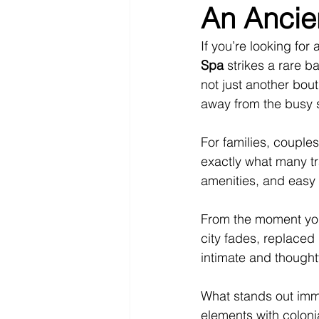
An Ancie
EUROPE
FINLAND
FR
If you’re looking for
Spa
 strikes a rare b
not just another bout
INDONESIA
JAPAN
away from the busy st
For families, couples
exactly what many tra
amenities, and easy 
From the moment you 
city fades, replaced
intimate and thoughtf
What stands out imme
elements with coloni