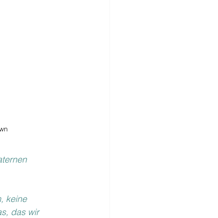
own
ternen 
, keine 
s, das wir 