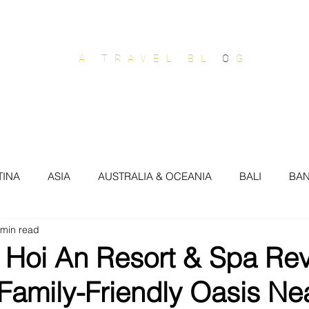
OUT OF OFFICE
A TRAVEL BL
O
G
stralia & Oceania
Europe
North America
South
TINA
ASIA
AUSTRALIA & OCEANIA
BALI
BA
 min read
SIL
BRISBANE
BROOKLYN
BUDAPEST
BUEN
a Hoi An Resort & Spa Re
 Family-Friendly Oasis Ne
COTE DAZUR
CROATIA
DOMINICAN REP
DUB