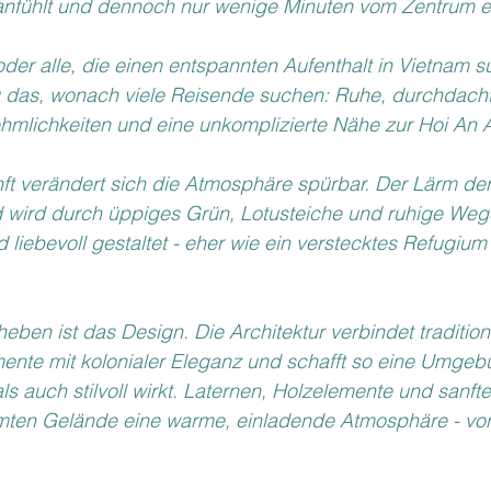
anfühlt und dennoch nur wenige Minuten vom Zentrum ent
oder alle, die einen entspannten Aufenthalt in Vietnam s
 das, wonach viele Reisende suchen: Ruhe, durchdacht
mlichkeiten und eine unkomplizierte Nähe zur Hoi An 
t verändert sich die Atmosphäre spürbar. Der Lärm der St
 wird durch üppiges Grün, Lotusteiche und ruhige Wege
d liebevoll gestaltet - eher wie ein verstecktes Refugium
ben ist das Design. Die Architektur verbindet traditione
ente mit kolonialer Eleganz und schafft so eine Umgebu
ls auch stilvoll wirkt. Laternen, Holzelemente und sanft
ten Gelände eine warme, einladende Atmosphäre - vor