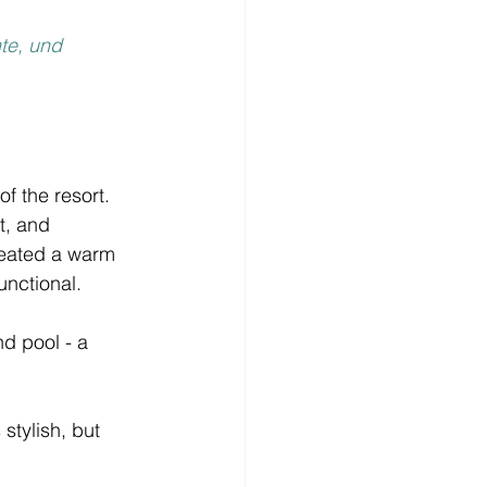
te, und 
of the resort.
t, and 
reated a warm 
unctional.
d pool - a 
stylish, but 