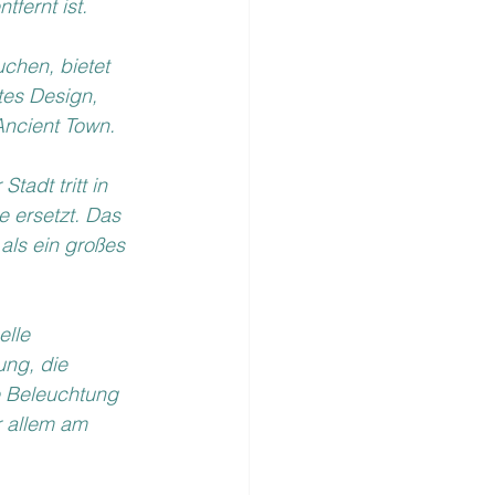
fernt ist.
uchen, bietet 
es Design, 
Ancient Town.
adt tritt in 
 ersetzt. Das 
 als ein großes 
lle 
ng, die 
e Beleuchtung 
 allem am 