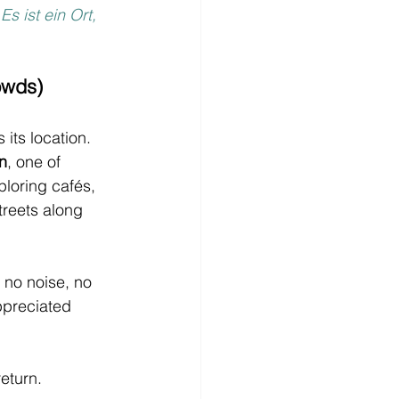
s ist ein Ort, 
owds)
its location.
n
, one of 
loring cafés, 
treets along 
 no noise, no 
ppreciated 
eturn.