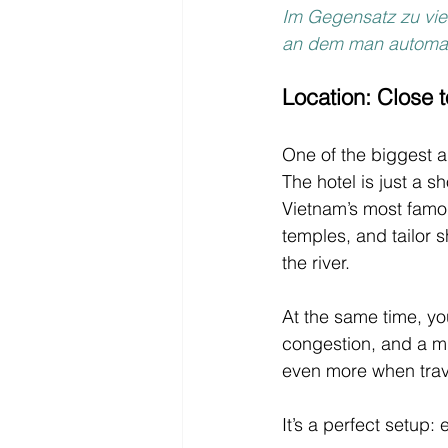
Im Gegensatz zu viele
an dem man automat
Location: Close 
One of the biggest a
The hotel is just a s
Vietnam’s most famou
temples, and tailor 
the river.
At the same time, yo
congestion, and a m
even more when trave
It’s a perfect setup