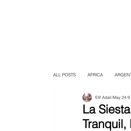
Africa
Asia
Au
ALL POSTS
AFRICA
ARGEN
Elif Adali
May 24
9
BERLIN
BOGOTA
BRA
La Siest
Tranquil,
CAPE TOWN
COLOMBIA