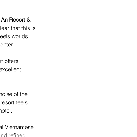
HELSINKI
 An Resort & 
ar that this is 
feels worlds 
enter.
t offers 
excellent 
oise of the 
esort feels 
hotel.
nal Vietnamese 
nd refined. 