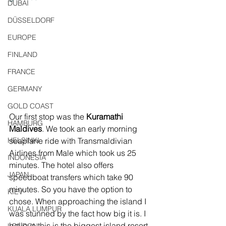
DUBAI
DÜSSELDORF
EUROPE
FINLAND
FRANCE
GERMANY
GOLD COAST
Our first stop was the 
Kuramathi 
HAMBURG
Maldives
. We took an early morning 
HELSINKI
seaplane ride with Transmaldivian 
Airlines from Male which took us 25 
INDONESIA
minutes. The hotel also offers 
JAPAN
speedboat transfers which take 90 
minutes. So you have the option to 
KIEV
chose. When approaching the island I 
KUALA LUMPUR
was stunned by the fact how big it is. I 
believe this is the biggest island resort 