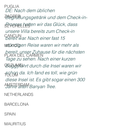
PUGLIA
DE: Nach dem üblichen 
ZAGREB
Begrüßungsgetränk und dem Check-in-
Prozess hatten wir das Glück, dass 
SEYCHELLES
unsere Villa bereits zum Check-in 
CANCUN
bereit war. Nach einer fast 15 
stündigen Reise waren wir mehr als 
MEXICO
bereit, unser Zuhause für die nächsten 
PLAYA DEL CARMEN
Tage zu sehen. Nach einer kurzen 
COZUMEL
Buggyfahrt durch die Insel waren wir 
schon da. Ich fand es toll, wie grün 
TULUM
diese Insel ist. Es gibt sogar einen 300 
AMSTERDAM
Jahre alten Banyan Tree.
NETHERLANDS
BARCELONA
SPAIN
MAURITIUS