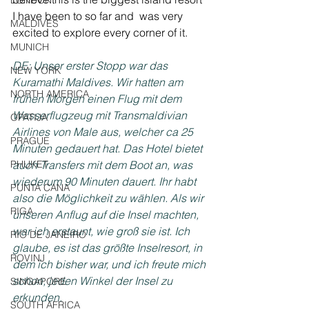
LONDON
I have been to so far and  was very 
MALDIVES
excited to explore every corner of it.
MUNICH
DE: Unser erster Stopp war das 
NEW YORK
Kuramathi Maldives. Wir hatten am 
NORTH AMERICA
frühen Morgen einen Flug mit dem 
Wasserflugzeug mit Transmaldivian 
OPATIJA
Airlines von Male aus, welcher ca 25 
PRAGUE
Minuten gedauert hat. Das Hotel bietet 
PHUKET
auch Transfers mit dem Boot an, was 
wiederum 90 Minuten dauert. Ihr habt 
PUNTA CANA
also die Möglichkeit zu wählen. Als wir 
RIGA
unseren Anflug auf die Insel machten, 
war ich erstaunt, wie groß sie ist. Ich 
RIO DE JANEIRO
glaube, es ist das größte Inselresort, in 
ROVINJ
dem ich bisher war, und ich freute mich 
schon, jeden Winkel der Insel zu 
SINGAPORE
erkunden.
SOUTH AFRICA