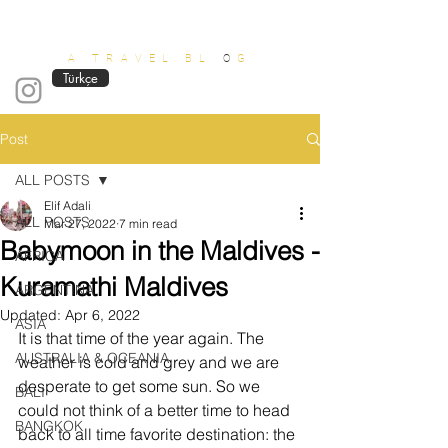
OUT OF OFFICE
A TRAVEL BL
O
G
Türkçe
Post
ALL POSTS
Elif Adali
ALL POSTS
Mar 27, 2022
7 min read
Babymoon in the Maldives -
AFRICA
Kuramathi Maldives
ARGENTINA
Updated:
Apr 6, 2022
ASIA
It is that time of the year again. The 
AUSTRALIA & OCEANIA
weather is cold and grey and we are 
desperate to get some sun. So we 
BALI
could not think of a better time to head 
BANGKOK
back to all time favorite destination: the 