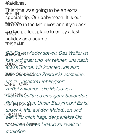
Maldives.
BELGIUM
This time was going to be an extra 
BERLIN
special trip: Our babymoon! It is our 
BOGOTA
4th time in the Maldives and if you ask 
me the perfect place to enjoy a last 
BRASIL
holiday as a couple.
BRISBANE
DE: Es ist wieder soweit. Das Wetter ist 
BROOKLYN
kalt und grau und wir sehnen uns nach 
BUDAPEST
etwas Sonne. Wir konnten uns also 
keinen besseren Zeitpunkt vorstellen, 
BUENOS AIRES
um zu unserem Lieblingsort 
CAPE TOWN
zurückzukehren: die Malediven.
COLOMBIA
Diesmal sollte es eine ganz besondere 
Reise werden: Unser Babymoon! Es ist 
COTE DAZUR
unser 4. Mal auf den Malediven und 
CROATIA
wenn Ihr mich fragt, der perfekte Ort, 
um einen letzten Urlaub zu zweit zu 
DOMINICAN REP
genießen.