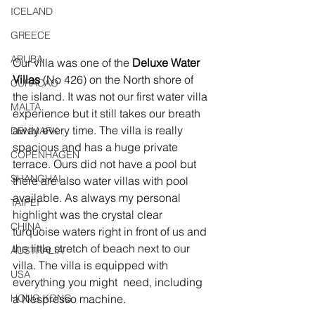
ICELAND
GREECE
ARUBA
Our villa was one of the 
Deluxe Water 
Villas
 (No 426) on the North shore of 
CURACAO
the island. It was not our first water villa 
MALTA
experience but it still takes our breath 
away every time. The villa is really 
DENMARK
spacious and has a huge private 
COPENHAGEN
terrace. Ours did not have a pool but 
SHANGHAI
there are also water villas with pool 
available. As always my personal 
TAIPEI
highlight was the crystal clear 
CHINA
turquoise waters right in front of us and 
the little stretch of beach next to our 
AUSTRALIA
villa. The villa is equipped with 
USA
everything you might  need, including 
HONG KONG
a Nespresso machine.