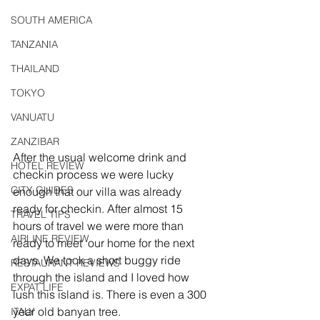
SOUTH AMERICA
TANZANIA
THAILAND
TOKYO
VANUATU
ZANZIBAR
After the usual welcome drink and 
HOTEL REVIEW
checkin process we were lucky 
CITY GUIDES
enough that our villa was already 
ready for checkin. After almost 15 
TRAVEL TIPS
hours of travel we were more than 
AIRLINE REVIEW
ready to meet  our home for the next 
days. We took a short buggy ride 
RESTAURANT REVIEWS
through the island and I loved how 
EXPAT LIFE
lush this island is. There is even a 300 
year old banyan tree. 
ITALY